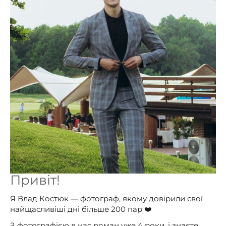
Привіт!
Я Влад Костюк — фотограф, якому довірили свої
найщасливіші дні більше 200 пар ❤️
З фотографією в нас роман уже 4 роки, і знаєте,